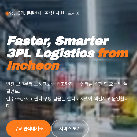
No.1 3PL 물류센터 · 주식회사 한다로지넷
Faster, Smarter
3PL Logistics
from
Incheon
인천 보관부터 로켓그로스 입고까지 — 셀러를 위한 한 흐름의 풀
필먼트.
검수·포장·재고관리·쿠팡 납품을 한다로지넷이 책임지고 운영합니
다.
무료 견적내기
→
서비스 보기