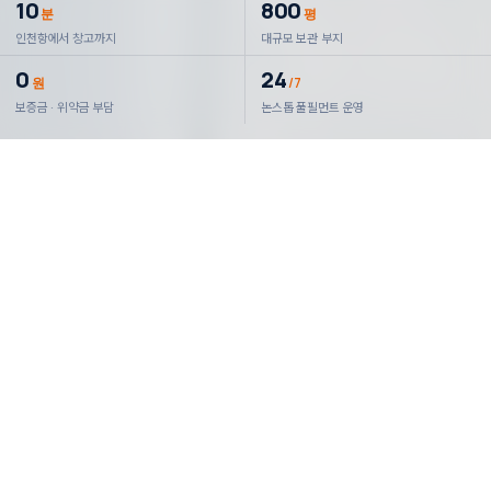
10
800
분
평
인천항에서 창고까지
대규모 보관 부지
0
24
원
/7
보증금 · 위약금 부담
논스톱 풀필먼트 운영